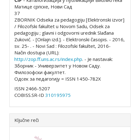
Матице српске, Нови Сад
37
ZBORNIK Odseka za pedagogiju [Elektronski izvor]
/ Filozofski fakultet u Novom Sadu, Odsek za
pedagogiju ; glavni i odgovorni urednik Slađana
Zuković. - [Onlajn izd.]. - Elektronski časopis. - 2016,
sv. 25- . - Novi Sad : Filozofski fakultet, 2016-
Način dostupa (URL):
http://zop.ff.uns.ac.rs/index.php
. - Je nastavak:
Зборник - Универзитет у Новом Саду.
Филозофски факултет.
Одсек за педагогију = ISSN 1450-782X
ISSN 2466-5207
COBISS.SR-ID
310195975
Ključne reči