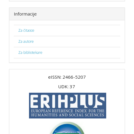
Informacije
Za čitaoce
Za autore
Za bibliotekare
eISSN: 2466-5207
UDK: 37