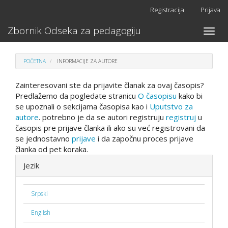
Skoči
Registracija
Prijava
na
stranu
Zbornik Odseka za pedagogiju
Toggle
sa
naviga
sadržajem
Glavna
POČETNA
INFORMACIJE ZA AUTORE
navigacija
Glavni
Zainteresovani ste da prijavite članak za ovaj časopis?
sadržaj
Predlažemo da pogledate stranicu
O časopisu
kako bi
Bočna
se upoznali o sekcijama časopisa kao i
Uputstvo za
strana
autore
. potrebno je da se autori registruju
registruj
u
časopis pre prijave članka ili ako su već registrovani da
se jednostavno
prijave
i da započnu proces prijave
članka od pet koraka.
Jezik
Srpski
English