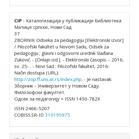
CIP
- Каталогизација у публикацији Библиотека
Матице српске, Нови Сад
37
ZBORNIK Odseka za pedagogiju [Elektronski izvor]
/ Filozofski fakultet u Novom Sadu, Odsek za
pedagogiju ; glavni i odgovorni urednik Slađana
Zuković. - [Onlajn izd.]. - Elektronski časopis. - 2016,
sv. 25- . - Novi Sad : Filozofski fakultet, 2016-
Način dostupa (URL):
http://zop.ff.uns.ac.rs/index.php
. - Je nastavak:
Зборник - Универзитет у Новом Саду.
Филозофски факултет.
Одсек за педагогију = ISSN 1450-782X
ISSN 2466-5207
COBISS.SR-ID
310195975