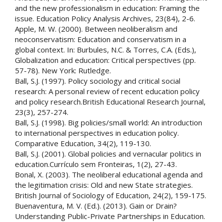
and the new professionalism in education: Framing the
issue. Education Policy Analysis Archives, 23(84), 2-6.
Apple, M. W. (2000). Between neoliberalism and
neoconservatism: Education and conservatism in a
global context. In: Burbules, N.C. & Torres, C.A. (Eds.),
Globalization and education: Critical perspectives (pp.
57-78). New York: Rutledge.
Ball, S.J. (1997). Policy sociology and critical social
research: A personal review of recent education policy
and policy research.British Educational Research Journal,
23(3), 257-274.
Ball, S.J. (1998). Big policies/small world: An introduction
to international perspectives in education policy.
Comparative Education, 34(2), 119-130.
Ball, S.J. (2001). Global policies and vernacular politics in
education.Currículo sem Fronteiras, 1(2), 27-43.
Bonal, X. (2003). The neoliberal educational agenda and
the legitimation crisis: Old and new State strategies.
British Journal of Sociology of Education, 24(2), 159-175.
Buenaventura, M. V. (Ed.). (2013). Gain or Drain?
Understanding Public-Private Partnerships in Education.