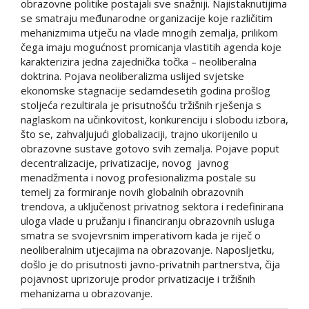
obrazovne politike postajali sve snažniji. Najistaknutijima
se smatraju međunarodne organizacije koje različitim
mehanizmima utječu na vlade mnogih zemalja, prilikom
čega imaju mogućnost promicanja vlastitih agenda koje
karakterizira jedna zajednička točka – neoliberalna
doktrina. Pojava neoliberalizma uslijed svjetske
ekonomske stagnacije sedamdesetih godina prošlog
stoljeća rezultirala je prisutnošću tržišnih rješenja s
naglaskom na učinkovitost, konkurenciju i slobodu izbora,
što se, zahvaljujući globalizaciji, trajno ukorijenilo u
obrazovne sustave gotovo svih zemalja. Pojave poput
decentralizacije, privatizacije, novog javnog
menadžmenta i novog profesionalizma postale su
temelj za formiranje novih globalnih obrazovnih
trendova, a uključenost privatnog sektora i redefinirana
uloga vlade u pružanju i financiranju obrazovnih usluga
smatra se svojevrsnim imperativom kada je riječ o
neoliberalnim utjecajima na obrazovanje. Naposljetku,
došlo je do prisutnosti javno-privatnih partnerstva, čija
pojavnost uprizoruje prodor privatizacije i tržišnih
mehanizama u obrazovanje.