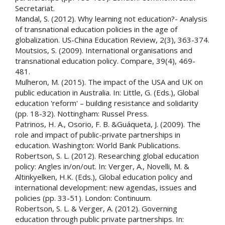
Secretariat.
Mandal, S. (2012). Why learning not education?- Analysis
of transnational education policies in the age of
globalization. US-China Education Review, 2(3), 363-374.
Moutsios, S. (2009). International organisations and
transnational education policy. Compare, 39(4), 469-
481.
Mulheron, M. (2015). The impact of the USA and UK on
public education in Australia. In: Little, G. (Eds.), Global
education 'reform' – building resistance and solidarity
(pp. 18-32). Nottingham: Russel Press.
Patrinos, H. A., Osorio, F. B. &Guáqueta, J. (2009). The
role and impact of public-private partnerships in
education. Washington: World Bank Publications.
Robertson, S. L. (2012). Researching global education
policy: Angles in/on/out. In: Verger, A., Novelli, M. &
Altinkyelken, H.K. (Eds.), Global education policy and
international development: new agendas, issues and
policies (pp. 33-51). London: Continuum.
Robertson, S. L. & Verger, A. (2012). Governing
education through public private partnerships. In: