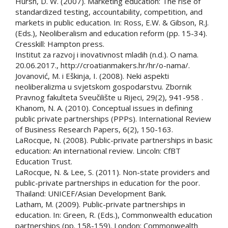
Hursh, D. W. (2007). Marketing education: The rise of
standardized testing, accountability, competition, and
markets in public education. In: Ross, E.W. & Gibson, R.J.
(Eds.), Neoliberalism and education reform (pp. 15-34).
Cresskill: Hampton press.
Institut za razvoj i inovativnost mladih (n.d.). O nama.
20.06.2017., http://croatianmakers.hr/hr/o-nama/.
Jovanović, M. i Eškinja, I. (2008). Neki aspekti
neoliberalizma u svjetskom gospodarstvu. Zbornik
Pravnog fakulteta Sveučilište u Rijeci, 29(2), 941-958 .
Khanom, N. A. (2010). Conceptual issues in defining
public private partnerships (PPPs). International Review
of Business Research Papers, 6(2), 150-163.
LaRocque, N. (2008). Public-private partnerships in basic
education: An international review. Lincoln: CfBT
Education Trust.
LaRocque, N. & Lee, S. (2011). Non-state providers and
public-private partnerships in education for the poor.
Thailand: UNICEF/Asian Development Bank.
Latham, M. (2009). Public-private partnerships in
education. In: Green, R. (Eds.), Commonwealth education
partnerships (pp. 158-159). London: Commonwealth