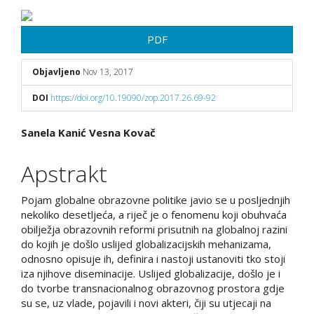
Bočna
strana
PDF
članka
Objavljeno
Nov 13, 2017
DOI
https://doi.org/10.19090/zop.2017.26.69-92
Glavni
Sanela Kanić
Vesna Kovač
sadržaj
Apstrakt
članka
Pojam globalne obrazovne politike javio se u posljednjih
nekoliko desetljeća, a riječ je o fenomenu koji obuhvaća
obilježja obrazovnih reformi prisutnih na globalnoj razini
do kojih je došlo uslijed globalizacijskih mehanizama,
odnosno opisuje ih, definira i nastoji ustanoviti tko stoji
iza njihove diseminacije. Uslijed globalizacije, došlo je i
do tvorbe transnacionalnog obrazovnog prostora gdje
su se, uz vlade, pojavili i novi akteri, čiji su utjecaji na