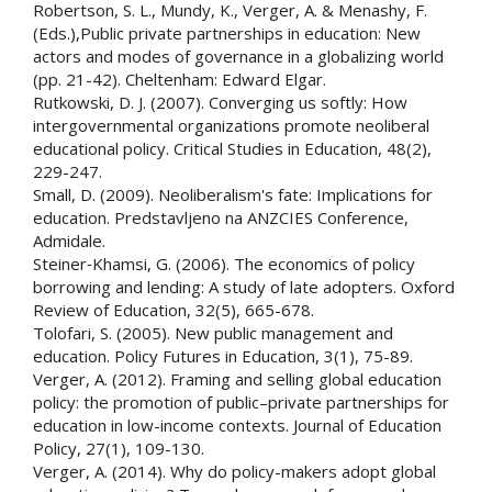
Robertson, S. L., Mundy, K., Verger, A. & Menashy, F.
(Eds.),Public private partnerships in education: New
actors and modes of governance in a globalizing world
(pp. 21-42). Cheltenham: Edward Elgar.
Rutkowski, D. J. (2007). Converging us softly: How
intergovernmental organizations promote neoliberal
educational policy. Critical Studies in Education, 48(2),
229-247.
Small, D. (2009). Neoliberalism's fate: Implications for
education. Predstavljeno na ANZCIES Conference,
Admidale.
Steiner‐Khamsi, G. (2006). The economics of policy
borrowing and lending: A study of late adopters. Oxford
Review of Education, 32(5), 665-678.
Tolofari, S. (2005). New public management and
education. Policy Futures in Education, 3(1), 75-89.
Verger, A. (2012). Framing and selling global education
policy: the promotion of public–private partnerships for
education in low-income contexts. Journal of Education
Policy, 27(1), 109-130.
Verger, A. (2014). Why do policy-makers adopt global