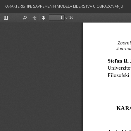
Povratak
KARAKTERISTIKE SAVREMENIH MODELA LIDERSTVA U OBRAZOVANJU
na
detalje
članka